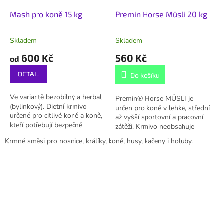
Mash pro koně 15 kg
Premin Horse Müsli 20 kg
Skladem
Skladem
600 Kč
560 Kč
od
DETAIL
Do košíku
Ve variantě bezobilný a herbal
Premin® Horse MÜSLI je
(bylinkový). Dietní krmivo
určen pro koně v lehké, střední
určené pro citlivé koně a koně,
až vyšší sportovní a pracovní
kteří potřebují bezpečně
zátěži. Krmivo neobsahuje
přilepšit, včetně regenerace po
oves, proto je vhodné i pro
Krmné směsi pro nosnice, králíky, koně, husy, kačeny i holuby.
zátěži, porodu nebo při/po...
nervóznější koně krmené...