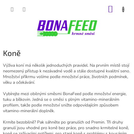
Přejít
NÁKUP
na
obsah
KOŠÍK
Koně
Výživa koní má několik jednoduchých pravidel. Na prvním místě stojí
neomezený přístup k nezávadné vodě a stále dostupné kvalitní seno.
Množství příkrmu volíme podle množství práce, životních podmínek,
věku a očekávání.
Vybírejte mezi obilnými směsmi BonaFeed podle množství energie,
tuku a bílkovin. Jedná se o směsi s plným vitamino-minerálním
profilem, takže podle množství snižte odpovídajícím způsobem
vitamino-minerální doplněk.
Krmíte bezobilně? Pak sáhněte po granulích od Premin. Tři druhy
granulí jsou vhodné pro koně bez práce, pro snadno krmitelné koně,
koně se zažívacími potížemi, pro staré koně s problémy s kousáním