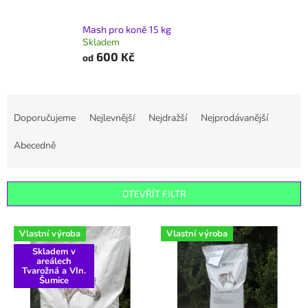
Mash pro koně 15 kg
Skladem
600 Kč
od
Ř
a
Doporučujeme
Nejlevnější
Nejdražší
Nejprodávanější
z
e
Abecedně
n
í
p
OTEVŘÍT FILTR
r
o
V
Vlastní výroba
Vlastní výroba
d
ý
u
Skladem v
p
areálech
k
i
Tvarožná a VIn.
Šumice
t
s
ů
p