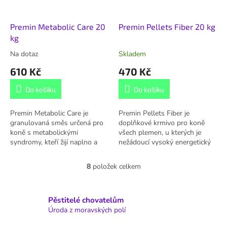
Premin Metabolic Care 20
Premin Pellets Fiber 20 kg
kg
Na dotaz
Skladem
610 Kč
470 Kč
Do košíku
Do košíku
Premin Metabolic Care je
Premin Pellets Fiber je
granulovaná směs určená pro
doplňkové krmivo pro koně
koně s metabolickými
všech plemen, u kterých je
syndromy, kteří žijí naplno a
nežádoucí vysoký energetický
svou prací stále dělají radost.
příjem - krmivo obsahuje
Vysoký obsah bílkovin a tuku
podobné množství energie na
8
položek celkem
O
zastupuje...
kg jako seno....
v
l
á
Pěstitelé chovatelům
d
Úroda z moravských polí
a