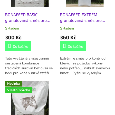
r
o
d
BONAFEED BASIC
BONAFEED EXTRÉM
u
granulovaná směs pro
granulovaná směs pro
k
koně 25 kg
koně 25 kg
Skladem
Skladem
t
300 Kč
360 Kč
ů
Do košíku
Do košíku
Tato vyvážená a všestranně
Extrém je směs pro koně, od
sestavená kombinace
kterých se požadují výkony
tradičních surovin bez ovsa se
nebo potřebují nabrat svalovou
hodí pro koně v nízké zátěži.
hmotu. Pyšní se vysokým
Denní potřeba vitaminů a
obsah tuku (přes 9%),
minerálů je při plné dávce
zvýšenou bílkovinou a
Novinka
denně pokryta a...
prémiovými surovinami...
Vlastní výroba