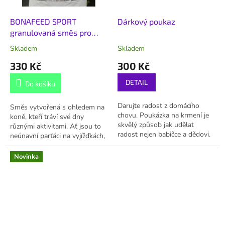
BONAFEED SPORT
Dárkový poukaz
granulovaná směs pro
koně 25 kg
Skladem
Skladem
330 Kč
300 Kč
DETAIL
Do košíku
Darujte radost z domácího
Směs vytvořená s ohledem na
chovu. Poukázka na krmení je
koně, kteří tráví své dny
skvělý způsob jak udělat
různými aktivitami. Ať jsou to
radost nejen babičce a dědovi.
neúnavní parťáci na vyjížďkách,
Pozor, použití poukazu se řídí
nebo hobby parkuroví
těmito podmínkami.
matadoři, musí od nás dostat,
Novinka
co...