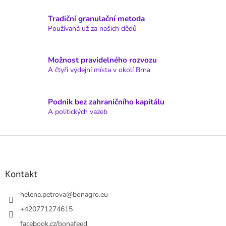
c
í
Tradiční granulační metoda
p
Používaná už za našich dědů
r
v
k
y
Možnost pravidelného rozvozu
v
A čtyři výdejní místa v okolí Brna
ý
p
i
Podnik bez zahraničního kapitálu
s
A politických vazeb
u
Z
á
p
a
Kontakt
t
í
helena.petrova
@
bonagro.eu
+420771274615
facebook.cz/bonafeed