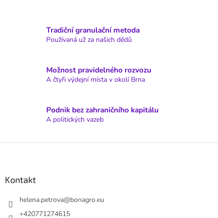
a
c
í
Tradiční granulační metoda
p
Používaná už za našich dědů
r
v
k
y
Možnost pravidelného rozvozu
v
A čtyři výdejní místa v okolí Brna
ý
p
i
Podnik bez zahraničního kapitálu
s
A politických vazeb
u
Z
á
p
a
Kontakt
t
í
helena.petrova
@
bonagro.eu
+420771274615