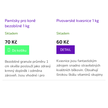
Pamlsky pro koně
Pivovarské kvasnice 1 kg
bezobilné 1 kg
Skladem
Skladem
70 Kč
60 Kč
DETAIL
Do košíku
Kvasnice jsou fantastickým
Bezobilné granule průměru 1
zdrojem snadno stravitelných
cm skvěle poslouží jako zdravý
kvalitních bílkovin. Obsahují
krmný doplněk i odměna
širokou škálu vitaminů skupiny
zároveň. Jsou vhodné i pro
B, podporují trávení a působí
citlivé koně. Chutnost zajistí
blahodárně na imunitu. Jsou...
úspěch pozitivního
podmiňování!...