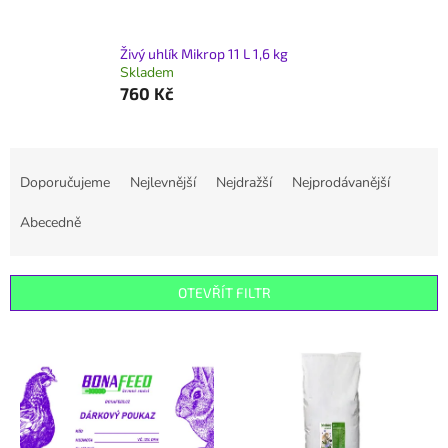
Živý uhlík Mikrop 11 L 1,6 kg
Skladem
760 Kč
Ř
a
Doporučujeme
Nejlevnější
Nejdražší
Nejprodávanější
z
e
Abecedně
n
í
p
OTEVŘÍT FILTR
r
o
V
d
ý
u
p
k
i
t
s
ů