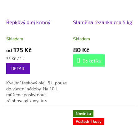
Řepkový olej krmný
Slaměná řezanka cca 5 kg
Skladem
Skladem
175 Kč
80 Kč
od
Měrná
35 Kč / 1 l
Do košíku
cena:
DETAIL
Kvalitní řepkový olej. 5 L pouze
do vlastní nádoby. Na 10 L
můžeme poskytnout
zálohovaný kanystr s
kohoutkem.
Novinka
Poslední kusy