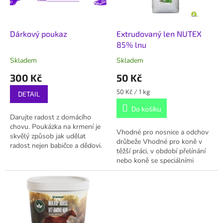
p
r
o
d
Dárkový poukaz
Extrudovaný len NUTEX
u
85% lnu
k
Skladem
Skladem
t
300 Kč
50 Kč
ů
Měrná
50 Kč / 1 kg
DETAIL
cena:
Do košíku
Darujte radost z domácího
chovu. Poukázka na krmení je
Vhodné pro nosnice a odchov
skvělý způsob jak udělat
drůbeže Vhodné pro koně v
radost nejen babičce a dědovi.
těžší práci, v období přelínání
Pozor, použití poukazu se řídí
nebo koně se speciálními
těmito podmínkami.
dietickými požadavky Vysoký
obsah kyseliny alfa –
linolenové...