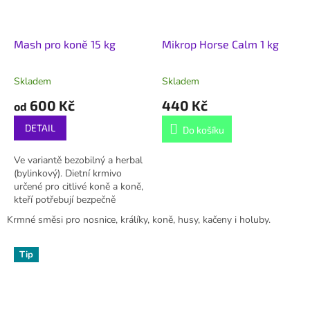
Mash pro koně 15 kg
Mikrop Horse Calm 1 kg
Skladem
Skladem
600 Kč
440 Kč
od
DETAIL
Do košíku
Ve variantě bezobilný a herbal
(bylinkový). Dietní krmivo
určené pro citlivé koně a koně,
kteří potřebují bezpečně
přilepšit, včetně regenerace po
Krmné směsi pro nosnice, králíky, koně, husy, kačeny i holuby.
zátěži, porodu nebo při/po...
Tip