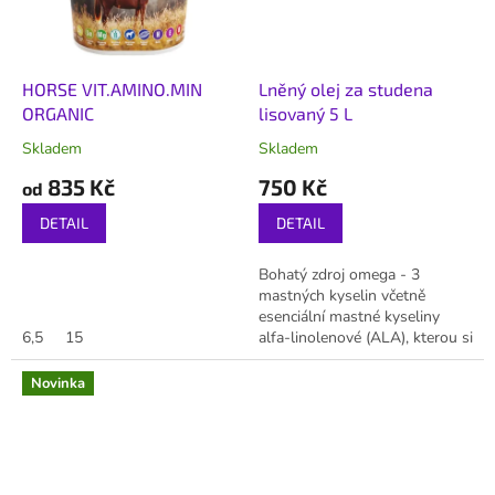
HORSE VIT.AMINO.MIN
Lněný olej za studena
ORGANIC
lisovaný 5 L
Skladem
Skladem
835 Kč
750 Kč
od
DETAIL
DETAIL
Bohatý zdroj omega - 3
mastných kyselin včetně
esenciální mastné kyseliny
6,5
15
alfa-linolenové (ALA), kterou si
tělo neumí vyrobit samo a
zároveň může být stavebním
Novinka
kamenem pro další...