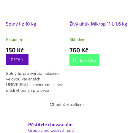
Solný liz 10 kg
Živý uhlík Mikrop 11 L 1,6 kg
Skladem
Skladem
150 Kč
760 Kč
DETAIL
Do košíku
Solný liz pro zvířata nabízíme
ve dvou variantách
UNIVERSAL - minerální liz bez
mědi vhodný i pro ovce
NATURAL - čistá sůl.
12
položek celkem
O
v
l
á
Pěstitelé chovatelům
d
Úroda z moravských polí