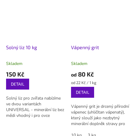
Solný liz 10 kg
Vápenný grit
Skladem
Skladem
150 Kč
80 Kč
od
Měrná
od 22 Kč / 1 kg
DETAIL
cena:
DETAIL
Solný liz pro zvířata nabízíme
ve dvou variantách
Vápenný grit je drcený přírodní
UNIVERSAL - minerální liz bez
vápenec (uhličitan vápenatý),
mědi vhodný i pro ovce
který slouží jako nezbytný
NATURAL - čistá sůl.
minerální doplněk stravy pro
drůbež, holuby a exotické
ptactvo. Pomáhá jim vykrýt...
10 kg
3 kg