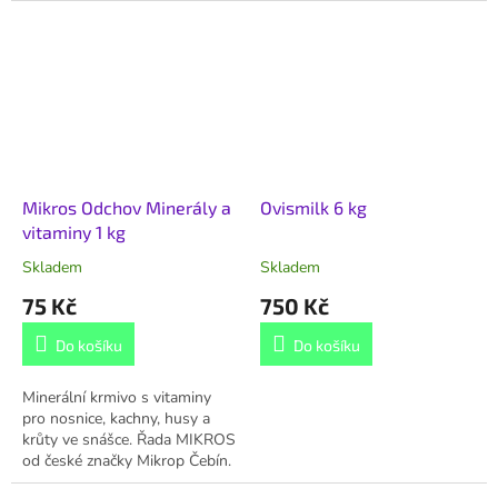
Mikros Odchov Minerály a
Ovismilk 6 kg
vitaminy 1 kg
Skladem
Skladem
75 Kč
750 Kč
Do košíku
Do košíku
Minerální krmivo s vitaminy
pro nosnice, kachny, husy a
krůty ve snášce. Řada MIKROS
od české značky Mikrop Čebín.