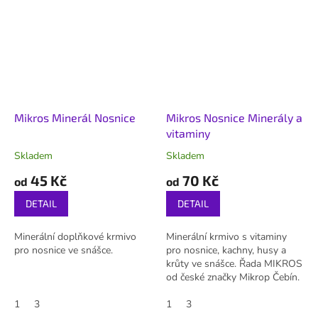
Mikros Minerál Nosnice
Mikros Nosnice Minerály a
vitaminy
Skladem
Skladem
45 Kč
70 Kč
od
od
DETAIL
DETAIL
Minerální doplňkové krmivo
Minerální krmivo s vitaminy
pro nosnice ve snášce.
pro nosnice, kachny, husy a
krůty ve snášce. Řada MIKROS
od české značky Mikrop Čebín.
1
3
1
3