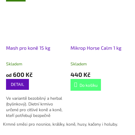
Mash pro koně 15 kg
Mikrop Horse Calm 1 kg
Skladem
Skladem
600 Kč
440 Kč
od
DETAIL
Do košíku
Ve variantě bezobilný a herbal
(bylinkový). Dietní krmivo
určené pro citlivé koně a koně,
kteří potřebují bezpečně
přilepšit, včetně regenerace po
Krmné směsi pro nosnice, králíky, koně, husy, kačeny i holuby.
zátěži, porodu nebo při/po...