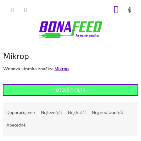
Přejít
NÁKUP
na
obsah
KOŠÍK
Mikrop
Webová stránka značky:
Mikrop
OTEVŘÍT FILTR
Ř
a
Doporučujeme
Nejlevnější
Nejdražší
Nejprodávanější
z
e
Abecedně
n
í