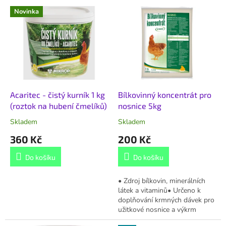
V
p
Novinka
ý
r
p
o
i
d
s
u
p
k
r
t
o
ů
d
Acaritec - čistý kurník 1 kg
Bílkovinný koncentrát pro
u
(roztok na hubení čmelíků)
nosnice 5kg
k
Skladem
Skladem
t
360 Kč
200 Kč
ů
Do košíku
Do košíku
• Zdroj bílkovin, minerálních
látek a vitaminů• Určeno k
doplňování krmných dávek pro
užitkové nosnice a výkrm
drůbeže