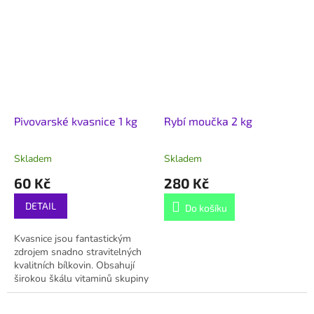
Pivovarské kvasnice 1 kg
Rybí moučka 2 kg
Skladem
Skladem
60 Kč
280 Kč
DETAIL
Do košíku
Kvasnice jsou fantastickým
zdrojem snadno stravitelných
kvalitních bílkovin. Obsahují
širokou škálu vitaminů skupiny
B, podporují trávení a působí
blahodárně na imunitu. Jsou...