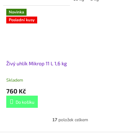
Novinka
Poslední kusy
Živý uhlík Mikrop 11 L 1,6 kg
Skladem
760 Kč
Do košíku
17
položek celkem
O
v
l
Z