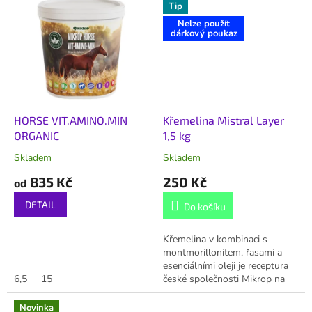
Tip
Nelze použít
dárkový poukaz
HORSE VIT.AMINO.MIN
Křemelina Mistral Layer
ORGANIC
1,5 kg
Skladem
Skladem
835 Kč
250 Kč
od
DETAIL
Do košíku
Křemelina v kombinaci s
montmorillonitem, řasami a
esenciálními oleji je receptura
6,5
15
české společnosti Mikrop na
vymýcení čmelíků z chovu.
Novinka