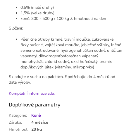
0,5% (malé druhy)
1,5% (velké druhy)
koně: 300 - 500 g / 100 kg ž. hmotnosti na den
Složení:
Pšeničné otruby krmné, travní moučka, cukrovarské
řízky sušené, vojtěšková moučka, jablečné výlisky, lněné
semeno extrudované, hydrogenuhličitan sodný, uhličitan
vápenatý, dihydrogenfosforečnan vápenatý
monohydrát, chlorid sodný, oxid hořečnatý, premix
doplňkových látek (vitamíny, mikroprvky)
Skladujte v suchu na paletách. Spotřebujte do 4 měsíců od
data výroby.
Kompletní informace zde.
Doplňkové parametry
Kategorie
:
Koně
Záruka
:
4 měsíce
Hmotnost
:
20 kg