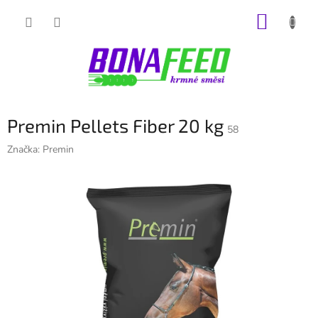
Přejít
NÁKUP
na
obsah
KOŠÍK
Premin Pellets Fiber 20 kg
58
Značka:
Premin