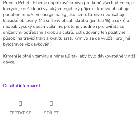
Premin Pellets Fiber je doplňkové krmivo pro koně všech plemen, u
kterých je nežádoucí vysoký energetický příjem - krmivo obsahuje
podobné množství energie na kg jako seno. Krmivo neobsahuje
klasické obiloviny. Má snížený obsah škrobu (jen 5,5 %) a cukrů a
naopak vysoký obsah vlákniny, proto je vhodné i pro zvířata se
sníženými potřebami škrobu a cukrů. Extrudovaný len pozitivně
působí na trávicí trakt a kvalitu srsti. Krmivo se dá využít i pro jiné
býložravce viz dávkování.
Krmení je plné vitaminů a minerálů tak, aby bylo dávkovatelné v nižší
dávce.
Detailní informace
ZEPTAT SE
SDÍLET