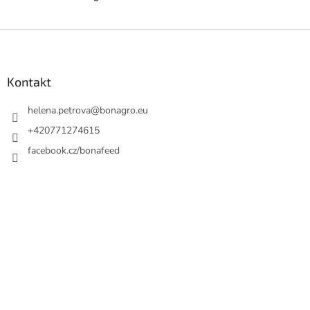
Z
á
p
a
Kontakt
t
í
helena.petrova
@
bonagro.eu
+420771274615
facebook.cz/bonafeed