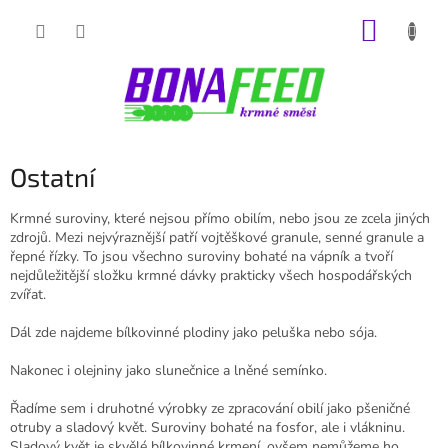
Přejít
NÁKUP
na
obsah
KOŠÍK
Ostatní
Krmné suroviny, které nejsou přímo obilím, nebo jsou ze zcela jiných
zdrojů. Mezi nejvýraznější patří vojtěškové granule, senné granule a
řepné řízky. To jsou všechno suroviny bohaté na vápník a tvoří
nejdůležitější složku krmné dávky prakticky všech hospodářských
zvířat.
Dál zde najdeme bílkovinné plodiny jako peluška nebo sója.
Nakonec i olejniny jako slunečnice a lněné semínko.
Řadíme sem i druhotné výrobky ze zpracování obilí jako pšeničné
otruby a sladový květ. Suroviny bohaté na fosfor, ale i vlákninu.
Sladový květ je skvělé bílkovinné krmení, ovšem nemůžeme ho