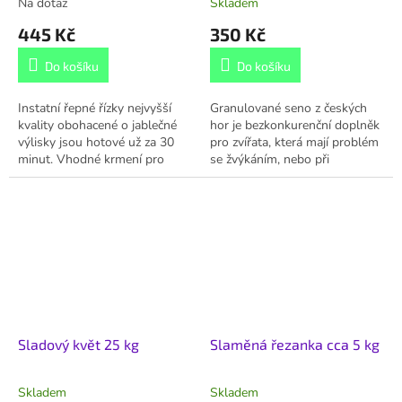
Na dotaz
Skladem
445 Kč
350 Kč
Do košíku
Do košíku
Instatní řepné řízky nejvyšší
Granulované seno z českých
kvality obohacené o jablečné
hor je bezkonkurenční doplněk
výlisky jsou hotové už za 30
pro zvířata, která mají problém
minut. Vhodné krmení pro
se žvýkáním, nebo při
všechny typy koní včetně těch
krátkodobých výpadcích
s metabolickými syndromy,
dodávání standardní píce. Je
bez...
vhodné...
Sladový květ 25 kg
Slaměná řezanka cca 5 kg
Skladem
Skladem