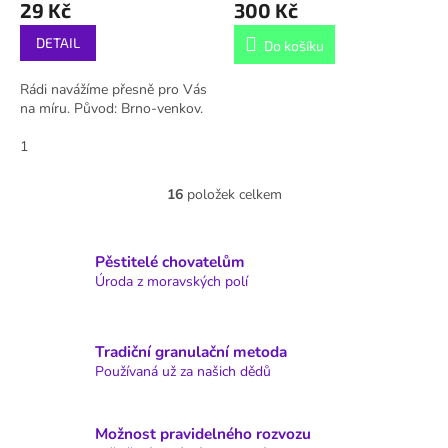
29 Kč
300 Kč
DETAIL
Do košíku
Rádi navážíme přesně pro Vás
na míru. Původ: Brno-venkov.
1
16
položek celkem
O
v
l
á
Pěstitelé chovatelům
d
Úroda z moravských polí
a
c
í
Tradiční granulační metoda
p
Používaná už za našich dědů
r
v
k
y
Možnost pravidelného rozvozu