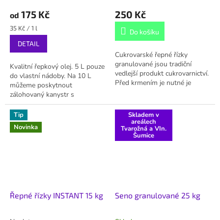
175 Kč
250 Kč
od
Měrná
35 Kč / 1 l
Do košíku
cena:
DETAIL
Cukrovarské řepné řízky
granulované jsou tradiční
Kvalitní řepkový olej. 5 L pouze
vedlejší produkt cukrovarnictví.
do vlastní nádoby. Na 10 L
Před krmením je nutné je
můžeme poskytnout
namočit. V teplé vodě se
zálohovaný kanystr s
rozmáčí poměrně rychle. V
kohoutkem.
zimě je možné...
Tip
Skladem v
areálech
Novinka
Tvarožná a VIn.
Šumice
Řepné řízky INSTANT 15 kg
Seno granulované 25 kg