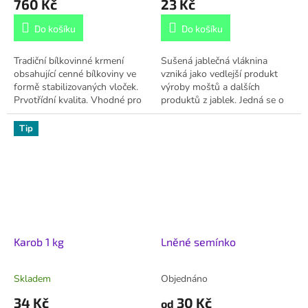
760 Kč
23 Kč
Do košíku
Do košíku
Tradiční bílkovinné krmení
Sušená jablečná vláknina
obsahující cenné bílkoviny ve
vzniká jako vedlejší produkt
formě stabilizovaných vloček.
výroby moštů a dalších
Prvotřídní kvalita. Vhodné pro
produktů z jablek. Jedná se o
rostoucí zvířata, zvířata se
cennou krmnou surovinu
zvýšenými nároky na...
plnou pektinů. Také obsahuje
Tip
quercetin - cennou...
Karob 1 kg
Lněné semínko
Skladem
Objednáno
34 Kč
30 Kč
od