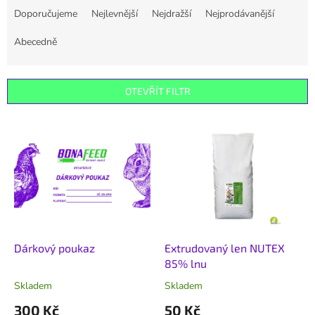
a
Doporučujeme
Nejlevnější
Nejdražší
Nejprodávanější
z
e
Abecedně
n
í
p
OTEVŘÍT FILTR
r
o
V
d
ý
u
p
k
i
t
s
ů
p
r
o
d
Dárkový poukaz
Extrudovaný len NUTEX
u
85% lnu
k
Skladem
Skladem
t
300 Kč
50 Kč
ů