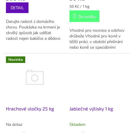
Měrná
50 Kč / 1 kg
DETAIL
cena:
Do košíku
Darujte radost z domácího
chovu. Poukázka na krmení je
Vhodné pro nosnice a odchov
skvělý způsob jak udělat
drůbeže Vhodné pro koně v
radost nejen babičce a dědovi.
těžší práci, v období přelínání
Pozor, použití poukazu se řídí
nebo koně se speciálními
těmito podmínkami.
dietickými požadavky Vysoký
obsah kyseliny alfa –
Novinka
linolenové...
Hrachové vločky 25 kg
Jablečné výlisky 1 kg
Na dotaz
Skladem