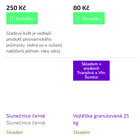
250 Kč
80 Kč
Do košíku
Do košíku
Sladový květ je vedlejší
produkt pivovarnického
průmyslu. Jedná se o sušený
naklíčený ječmen. Jako zdroj
kvalitní bílkoviny jej zařazujeme
do krmné dávky drůbeži,
Skladem v
areálech
prasatům i...
Tvarožná a VIn.
Šumice
Slunečnice černá
Vojtěška granulovaná 25
Slunečnice černá
kg
Skladem
Skladem