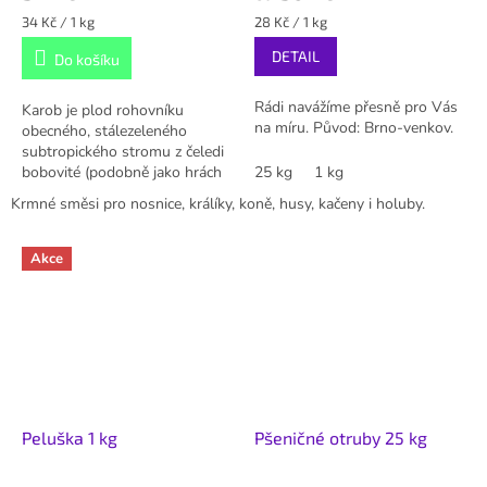
Měrná
Měrná
34 Kč / 1 kg
28 Kč / 1 kg
cena:
cena:
DETAIL
Do košíku
Rádi navážíme přesně pro Vás
Karob je plod rohovníku
na míru. Původ: Brno-venkov.
obecného, stálezeleného
subtropického stromu z čeledi
bobovité (podobně jako hrách
25 kg
1 kg
nebo vojtěška). Obsahuje
Krmné směsi pro nosnice, králíky, koně, husy, kačeny i holuby.
významný podíl bílkovin 18% a
je ceněný pro...
Akce
Peluška 1 kg
Pšeničné otruby 25 kg