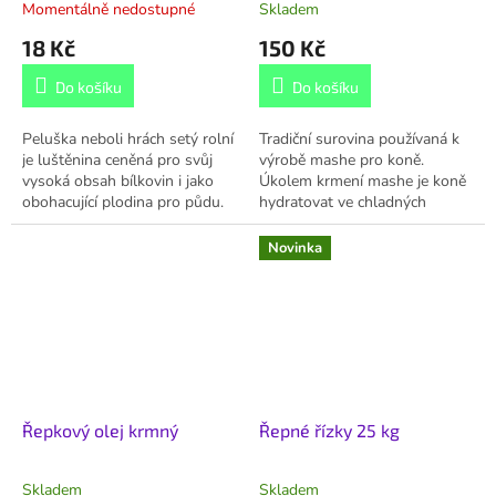
Momentálně nedostupné
Skladem
18 Kč
150 Kč
Do košíku
Do košíku
Peluška neboli hrách setý rolní
Tradiční surovina používaná k
je luštěnina ceněná pro svůj
výrobě mashe pro koně.
vysoká obsah bílkovin i jako
Úkolem krmení mashe je koně
obohacující plodina pro půdu.
hydratovat ve chladných
Krmí se drůbeži (hlavně
dnech, dopřát mu dodatečnou
holubům) i dobytku. Na
energii plnou vlákniny na
Novinka
zahradě...
udržování tělesné...
Řepkový olej krmný
Řepné řízky 25 kg
Skladem
Skladem