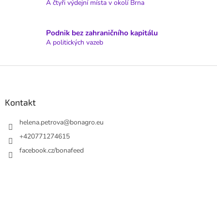
v
A čtyři výdejní místa v okolí Brna
ý
p
i
Podnik bez zahraničního kapitálu
s
A politických vazeb
u
Z
á
p
a
Kontakt
t
í
helena.petrova
@
bonagro.eu
+420771274615
facebook.cz/bonafeed