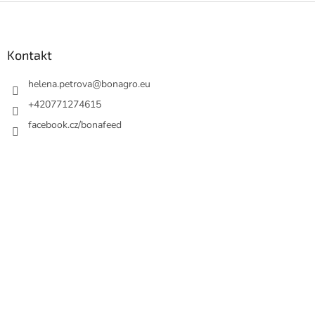
Z
á
p
a
Kontakt
t
í
helena.petrova
@
bonagro.eu
+420771274615
facebook.cz/bonafeed