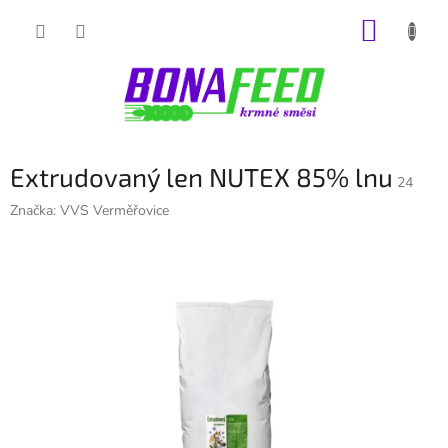
Přejít
NÁKUP
na
obsah
KOŠÍK
Extrudovaný len NUTEX 85% lnu
24
Značka:
VVS Verměřovice