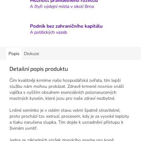
Možnost pravidelného rozvozu
A čtyři výdejní místa v okolí Brna
Podnik bez zahraničního kapitálu
A politických vazeb
Popis
Diskuze
Detailní popis produktu
Čím kvalitněji krmíme naše hospodářská zvířata, tím lepší
službu nám mohou prokázat. Zdravě krmené nosnice snáší
vajíčka s vyšším obsahem esenciálních polonasycených
mastných kyselin, které jsou pro naše zdraví nezbytné.
Lněné semínko je v celém stavu velmi špatně stravitelné,
proto prochází tzv. extruzí, procesem, kdy je za vysoké teploty
a tlaku narušena slupka. Tím dojde k usnadnění přístupu k
živinám uvnitř.
Jedna ze základních složek domácího mashe pro koně.