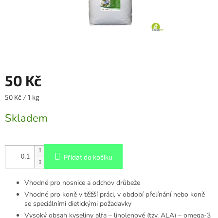
50 Kč
Měrná
50 Kč / 1 kg
cena:
Skladem
Přidat do košíku
Vhodné pro nosnice a odchov drůbeže
Vhodné pro koně v těžší práci, v období přelínání nebo koně
se speciálními dietickými požadavky
Vysoký obsah kyseliny alfa – linolenové (tzv. ALA) – omega-3