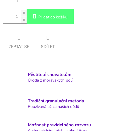
Přidat do košíku
ZEPTAT SE
SDÍLET
Pěstitelé chovatelům
Úroda z moravských polí
Tradiční granulační metoda
Používaná už za našich dědů
Možnost pravidelného rozvozu
A čtyři výdejní místa v okolí Brna