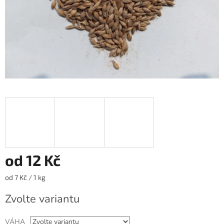
od
12 Kč
Měrná
od 7 Kč / 1 kg
cena:
Zvolte variantu
VÁHA