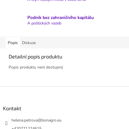
Podnik bez zahraničního kapitálu
A politických vazeb
Popis
Diskuze
Detailní popis produktu
Popis produktu není dostupný
Z
á
p
a
Kontakt
t
í
helena.petrova
@
bonagro.eu
+420771274615