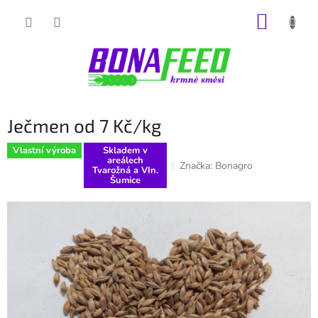
Přejít
NÁKUP
na
obsah
KOŠÍK
Ječmen od 7 Kč/kg
Vlastní výroba
Skladem v
areálech
Značka:
Bonagro
Tvarožná a VIn.
Šumice