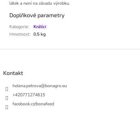
látek a není na závadu výrobku.
Doplňkové parametry
Kategorie
:
Králíci
Hmotnost
:
0.5 kg
Z
á
p
a
Kontakt
t
í
helena.petrova
@
bonagro.eu
+420771274615
facebook.cz/bonafeed