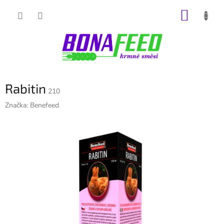
Přejít
NÁKUP
na
obsah
KOŠÍK
Rabitin
210
Značka:
Benefeed