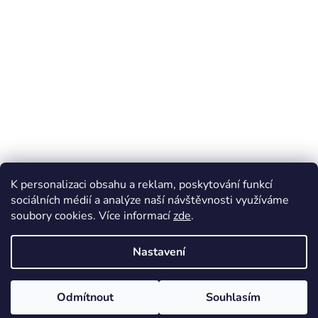
K personalizaci obsahu a reklam, poskytování funkcí
sociálních médií a analýze naší návštěvnosti využíváme
soubory cookies. Více informací
zde
.
Vytvořil Shoptet
Nastavení
Copyright 2026
BonaFeed.cz
. Všechna práva vyhrazena.
Upravit
Odmítnout
Souhlasím
nastavení cookies
V případě dotazů volejte 771 274 615