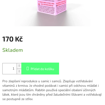
170 Kč
Měrná
Skladem
cena:
Přidat do košíku
Pro zlepšení reprodukce u samic i samců. Zlepšuje vstřebávání
vitaminů z krmiva. Je vhodné podávat i samici při odchovu mláďat i
samotným mláďatům. Rabitin používá speciální obalení účinných
látek, které jsou tím chráněny před žaludečními šťávami a vstřebávají
se postupně ze střev.