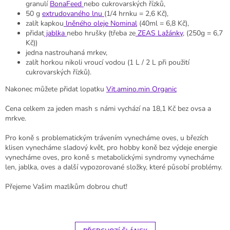
granulí
BonaFeed
nebo cukrovarských řízků,
50 g
extrudovaného lnu
(1/4 hrnku = 2,6 Kč),
zalít kapkou
lněného oleje Nominal
(40ml = 6,8 Kč),
přidat
jablka
nebo hrušky (třeba ze
ZEAS Lažánky
, (250g = 6,7
Kč))
jedna nastrouhaná mrkev,
zalít horkou nikoli vroucí vodou (1 L / 2 L při použití
cukrovarských řízků).
Nakonec můžete přidat lopatku
Vit.amino.min Organic
Cena celkem za jeden mash s námi vychází na 18,1 Kč bez ovsa a
mrkve.
Pro koně s problematickým trávením vynecháme oves, u březích
klisen vynecháme sladový květ, pro hobby koně bez výdeje energie
vynecháme oves, pro koně s metabolickými syndromy vynecháme
len, jablka, oves a další vypozorované složky, které působí problémy.
Přejeme Vašim mazlíkům dobrou chuť!