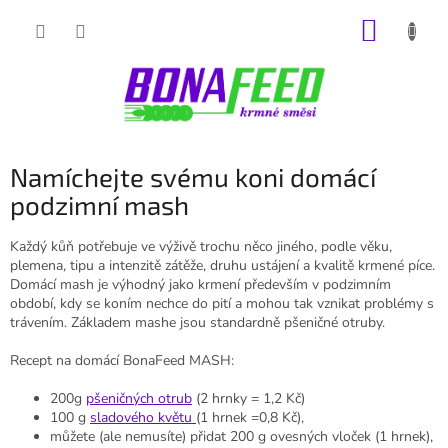
Přejít
NÁKUP
na
obsah
KOŠÍK
Namíchejte svému koni domácí
podzimní mash
Každý kůň potřebuje ve výživě trochu něco jiného, podle věku,
plemena, tipu a intenzitě zátěže, druhu ustájení a kvalitě krmené píce.
Domácí mash je výhodný jako krmení především v podzimním
období, kdy se koním nechce do pití a mohou tak vznikat problémy s
trávením. Základem mashe jsou standardně pšeničné otruby.
Recept na domácí BonaFeed MASH:
200g
pšeničných otrub
(2 hrnky = 1,2 Kč)
100 g
sladového květu
(1 hrnek =0,8 Kč),
můžete (ale nemusíte) přidat 200 g ovesných vloček (1 hrnek),