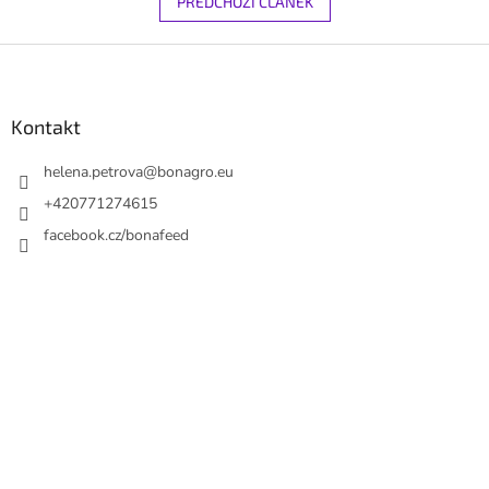
PŘEDCHOZÍ ČLÁNEK
Z
á
p
a
Kontakt
t
í
helena.petrova
@
bonagro.eu
+420771274615
facebook.cz/bonafeed